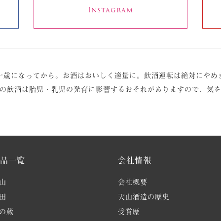
Instagram
十歳になってから。お酒はおいしく適量に。
飲酒運転は絶対にやめ
の飲酒は胎児・乳児の発育に影響する
おそれがありますので、気
品一覧
会社情報
山
会社概要
田
天山酒造の歴史
の蔵
受賞歴