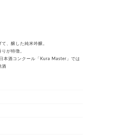
げて、醸した純米吟醸。
香りが特徴。
酒コンクール「Kura Master」では
銘酒
）