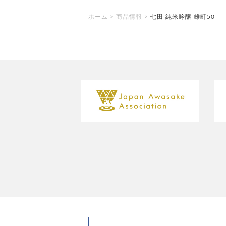
ホーム
>
商品情報
>
七田 純米吟醸 雄町50