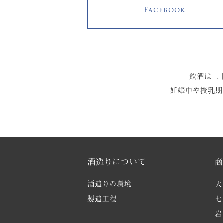
Facebook
飲酒は二
妊娠中や授乳期
酒造りについて
商
酒造りの環境
天
製造工程
七
岩