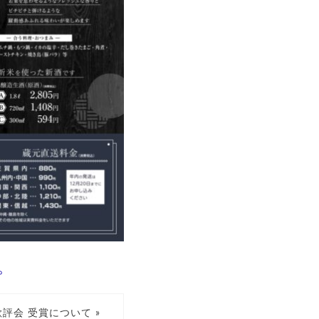
。
歓評会 受賞について »