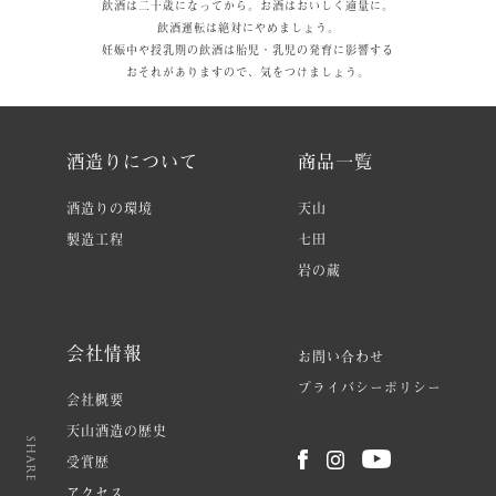
飲酒は二十歳になってから。お酒はおいしく適量に。
飲酒運転は絶対にやめましょう。
妊娠中や授乳期の飲酒は胎児・乳児の発育に影響する
おそれがありますので、気をつけましょう。
酒造りについて
商品一覧
酒造りの環境
天山
製造工程
七田
岩の蔵
会社情報
お問い合わせ
プライバシーポリシー
会社概要
天山酒造の歴史
share
受賞歴
アクセス