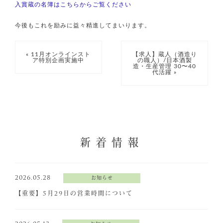
入賞蔵の名簿はこちらからご覧ください
今後もこれを励みに益々精進してまいります。
« 11月オンラインスト
【求人】蔵人（酒造り
ア特別企画実施中
の職人）/日本酒製
造・生産管理 30〜40
代活躍 »
新着情報
2026.05.28
お知らせ
【重要】5月29日の営業時間について