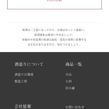
Youtube
飲酒は二十歳になってから。お酒はおいしく適量に。
飲酒運転は絶対にやめましょう。
妊娠中や授乳期の飲酒は胎児・乳児の発育に影響する
おそれがありますので、気をつけましょう。
酒造りについて
商品一覧
酒造りの環境
天山
製造工程
七田
岩の蔵
会社情報
お問い合わせ